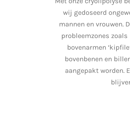
Met onze cryolipolyse b
wij gedoseerd ongewe
mannen en vrouwen. D
probleemzones zoals b
bovenarmen ‘kipfile
bovenbenen en billen
aangepakt worden. En
blijve