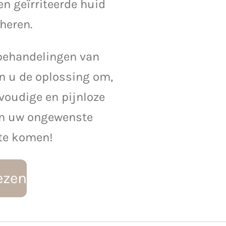
en geïrriteerde huid
heren.
 behandelingen van
en u de oplossing om,
voudige en pijnloze
van uw ongewenste
 te komen!
ezen