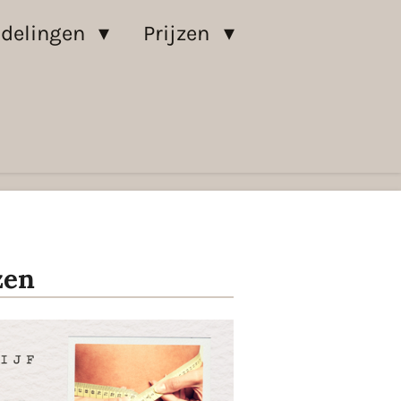
delingen
Prijzen
zen