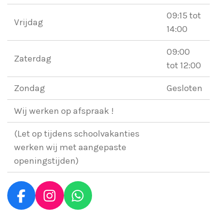
09:15 tot
Vrijdag
14:00
09:00
Zaterdag
tot 12:00
Zondag
Gesloten
Wij werken op afspraak !
(Let op tijdens schoolvakanties
werken wij met aangepaste
openingstijden)
F
I
W
a
n
h